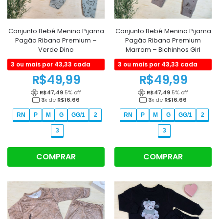
Conjunto Bebê Menino Pijama
Conjunto Bebê Menina Pijama
Pagão Ribana Premium –
Pagão Ribana Premium
Verde Dino
Marrom – Bichinhos Girl
3 ou mais por 43,33 cada
3 ou mais por 43,33 cada
R$
49,99
R$
49,99
R$
47,49
5
% off
R$
47,49
5
% off
3
x de
R$
16,66
3
x de
R$
16,66
RN
P
M
G
GG/1
2
RN
P
M
G
GG/1
2
3
3
COMPRAR
COMPRAR