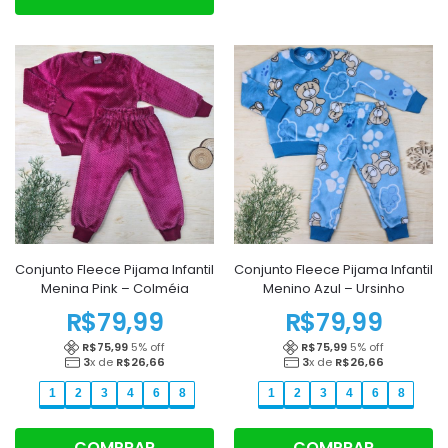
Conjunto Fleece Pijama Infantil
Conjunto Fleece Pijama Infantil
Menina Pink – Colméia
Menino Azul – Ursinho
R$
79,99
R$
79,99
R$
75,99
5
% off
R$
75,99
5
% off
3
x de
R$
26,66
3
x de
R$
26,66
1
2
3
4
6
8
1
2
3
4
6
8
COMPRAR
COMPRAR