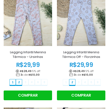
Legging Infantil Menina
Legging Infantil Menina
Térmica – Ursinhas
Térmica Off – Florzinhas
R$
29,99
R$
29,99
R$
28,49
5
% off
R$
28,49
5
% off
3
x de
R$
10,00
3
x de
R$
10,00
1
2
3
4
6
8
1
2
3
4
6
8
COMPRAR
COMPRAR