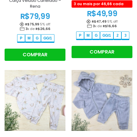
Calça Veludo Canelado –
3 ou mais por 46,66 cada
Rena
R$
49,99
R$
79,99
R$
47,49
5
% off
R$
75,99
5
% off
3
x de
R$
16,66
3
x de
R$
26,66
P
M
G
GG/1
2
3
P
M
G
GG/1
COMPRAR
COMPRAR