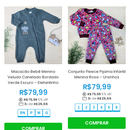
Macacão Bebê Menino
Conjunto Fleece Pijama Infantil
Veludo Canelado Bordado
Menina Rosa – Ursinhos
Verde Escuro – Elefantinho
R$
79,99
R$
79,99
R$
75,99
5
% off
3
x de
R$
26,66
R$
75,99
5
% off
3
x de
R$
26,66
1
2
3
4
6
8
RN
P
M
G
COMPRAR
COMPRAR