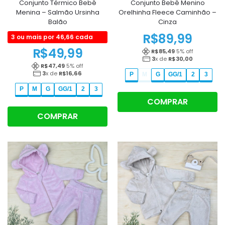
Conjunto Térmico Bebê
Conjunto Bebê Menino
Menina – Salmão Ursinha
Orelhinha Fleece Caminhão –
Balão
Cinza
R$
89,99
3 ou mais por 46,66 cada
R$
49,99
R$
85,49
5
% off
3
x de
R$
30,00
R$
47,49
5
% off
3
x de
R$
16,66
P
M
G
GG/1
2
3
P
M
G
GG/1
2
3
COMPRAR
COMPRAR