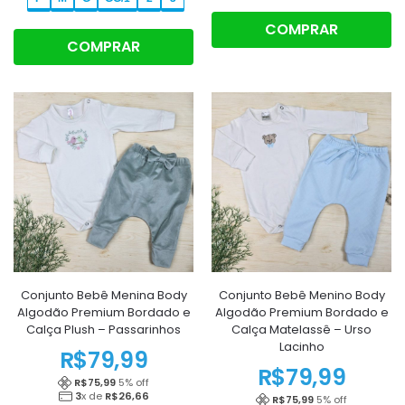
COMPRAR
COMPRAR
Conjunto Bebê Menina Body
Conjunto Bebê Menino Body
Algodão Premium Bordado e
Algodão Premium Bordado e
Calça Plush – Passarinhos
Calça Matelassê – Urso
Lacinho
R$
79,99
R$
79,99
R$
75,99
5
% off
3
x de
R$
26,66
R$
75,99
5
% off