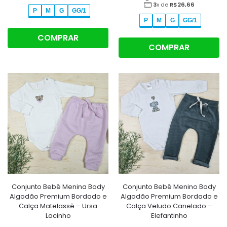
3
x de
R$
26,66
P
M
G
GG/1
P
M
G
GG/1
COMPRAR
COMPRAR
Conjunto Bebê Menina Body
Conjunto Bebê Menino Body
Algodão Premium Bordado e
Algodão Premium Bordado e
Calça Matelassê – Ursa
Calça Veludo Canelado –
Lacinho
Elefantinho