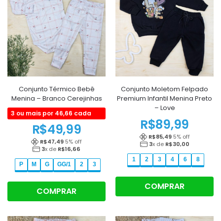
Conjunto Térmico Bebê
Conjunto Moletom Felpado
Menina – Branco Cerejinhas
Premium Infantil Menina Preto
– Love
3 ou mais por 46,66 cada
R$
89,99
R$
49,99
R$
85,49
5
% off
R$
47,49
5
% off
3
x de
R$
30,00
3
x de
R$
16,66
1
2
3
4
6
8
P
M
G
GG/1
2
3
COMPRAR
COMPRAR