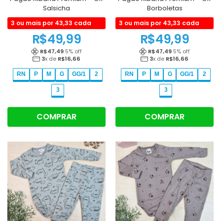
Salsicha
Borboletas
3 ou mais por 43,33 cada
3 ou mais por 43,33 cada
R$
49,99
R$
49,99
R$
47,49
5
% off
R$
47,49
5
% off
3
x de
R$
16,66
3
x de
R$
16,66
RN
P
M
G
GG/1
2
RN
P
M
G
GG/1
2
3
3
COMPRAR
COMPRAR