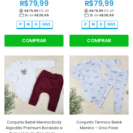
R$
79,99
R$
79,99
R$
75,99
5
% off
R$
75,99
5
% off
3
x de
R$
26,66
3
x de
R$
26,66
P
M
G
GG/1
P
M
G
GG/1
COMPRAR
COMPRAR
Conjunto Bebê Menina Body
Conjunto Térmico Bebê
Algodão Premium Bordado e
Menino – Urso Polar