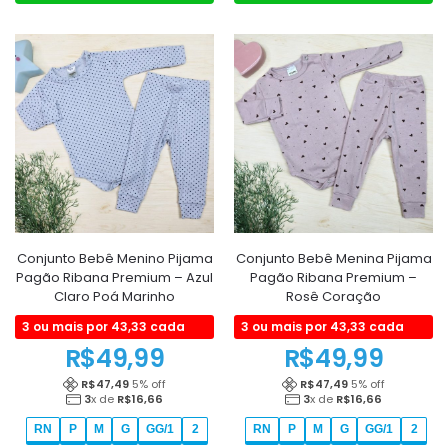
Conjunto Bebê Menino Pijama
Conjunto Bebê Menina Pijama
Pagão Ribana Premium – Azul
Pagão Ribana Premium –
Claro Poá Marinho
Rosê Coração
3 ou mais por 43,33 cada
3 ou mais por 43,33 cada
R$
49,99
R$
49,99
R$
47,49
5
% off
R$
47,49
5
% off
3
x de
R$
16,66
3
x de
R$
16,66
RN
P
M
G
GG/1
2
RN
P
M
G
GG/1
2