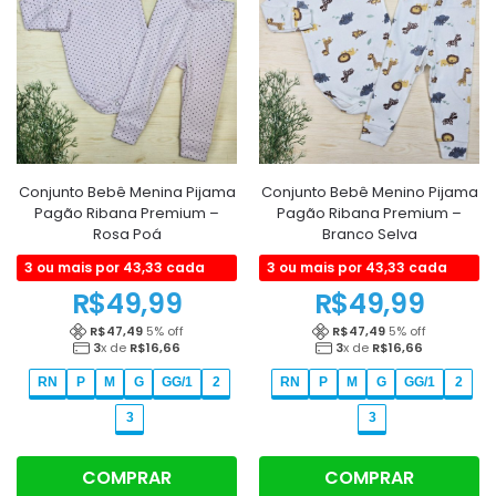
Conjunto Bebê Menina Pijama
Conjunto Bebê Menino Pijama
Pagão Ribana Premium –
Pagão Ribana Premium –
Rosa Poá
Branco Selva
3 ou mais por 43,33 cada
3 ou mais por 43,33 cada
R$
49,99
R$
49,99
R$
47,49
5
% off
R$
47,49
5
% off
3
x de
R$
16,66
3
x de
R$
16,66
RN
P
M
G
GG/1
2
RN
P
M
G
GG/1
2
3
3
COMPRAR
COMPRAR