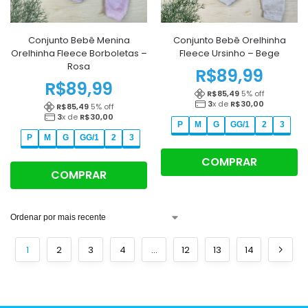
Conjunto Bebê Menina
Conjunto Bebê Orelhinha
Orelhinha Fleece Borboletas –
Fleece Ursinho – Bege
Rosa
R$
89,99
R$
89,99
R$
85,49
5
% off
3
x de
R$
30,00
R$
85,49
5
% off
3
x de
R$
30,00
P
M
G
GG/1
2
3
P
M
G
GG/1
2
3
COMPRAR
COMPRAR
1
2
3
4
…
12
13
14