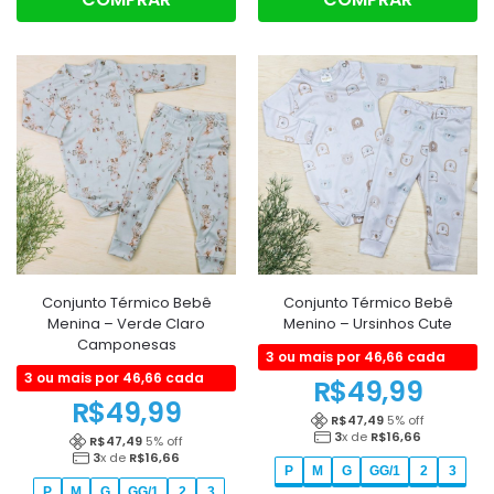
Conjunto Térmico Bebê
Conjunto Térmico Bebê
Menina – Verde Claro
Menino – Ursinhos Cute
Camponesas
3 ou mais por 46,66 cada
3 ou mais por 46,66 cada
R$
49,99
R$
49,99
R$
47,49
5
% off
3
x de
R$
16,66
R$
47,49
5
% off
3
x de
R$
16,66
P
M
G
GG/1
2
3
P
M
G
GG/1
2
3