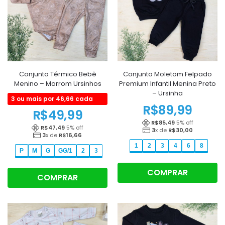
Conjunto Térmico Bebê
Conjunto Moletom Felpado
Menino – Marrom Ursinhos
Premium Infantil Menina Preto
– Ursinha
3 ou mais por 46,66 cada
R$
89,99
R$
49,99
R$
85,49
5
% off
R$
47,49
5
% off
3
x de
R$
30,00
3
x de
R$
16,66
1
2
3
4
6
8
P
M
G
GG/1
2
3
COMPRAR
COMPRAR