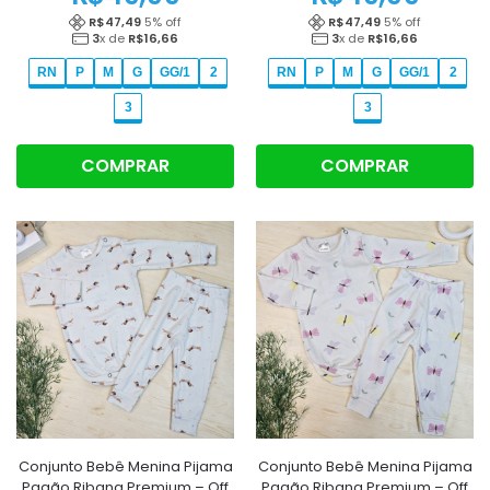
R$
47,49
5
% off
R$
47,49
5
% off
3
x de
R$
16,66
3
x de
R$
16,66
RN
P
M
G
GG/1
2
RN
P
M
G
GG/1
2
3
3
COMPRAR
COMPRAR
Conjunto Bebê Menina Pijama
Conjunto Bebê Menina Pijama
Pagão Ribana Premium – Off
Pagão Ribana Premium – Off