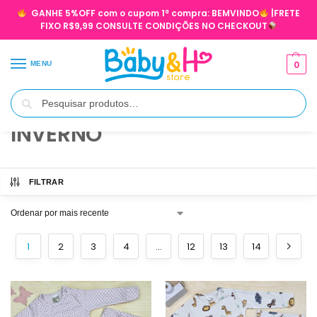
GANHE 5%OFF com o cupom 1ª compra:
BEMVINDO
|FRETE
FIXO R$9,99 CONSULTE CONDIÇÕES NO CHECKOUT
0
MENU
Pesquisar
Início
INVERNO
/
INVERNO
FILTRAR
1
2
3
4
…
12
13
14