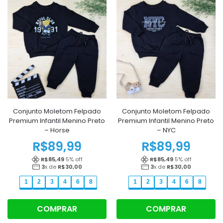
Conjunto Moletom Felpado
Conjunto Moletom Felpado
Premium Infantil Menino Preto
Premium Infantil Menino Preto
– Horse
– NYC
R$
89,99
R$
89,99
R$
85,49
5
% off
R$
85,49
5
% off
3
x de
R$
30,00
3
x de
R$
30,00
1
2
3
4
6
8
1
2
3
4
6
8
COMPRAR
COMPRAR