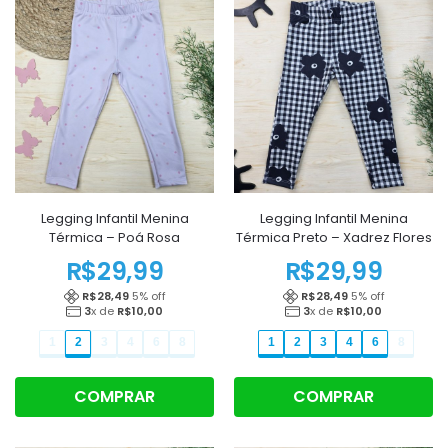
Legging Infantil Menina
Legging Infantil Menina
Térmica – Poá Rosa
Térmica Preto – Xadrez Flores
R$
29,99
R$
29,99
R$
28,49
5
% off
R$
28,49
5
% off
3
x de
R$
10,00
3
x de
R$
10,00
1
2
3
4
6
8
1
2
3
4
6
8
COMPRAR
COMPRAR