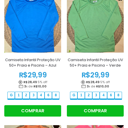
Camiseta Infantil Proteção UV
Camiseta Infantil Proteção UV
50+ Praia e Piscina – Azul
50+ Praia e Piscina – Verde
R$
29,99
R$
29,99
R$
28,49
5
% off
R$
28,49
5
% off
3
x de
R$
10,00
3
x de
R$
10,00
G
1
2
3
4
6
8
G
1
2
3
4
6
8
COMPRAR
COMPRAR