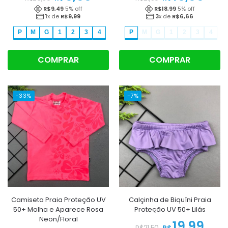
R$
9,49
5
% off
R$
18,99
5
% off
1
x de
R$
9,99
3
x de
R$
6,66
P
M
G
1
2
3
4
P
M
G
1
2
3
4
COMPRAR
COMPRAR
-33%
-7%
Camiseta Praia Proteção UV
Calçinha de Biquíni Praia
50+ Molha e Aparece Rosa
Proteção UV 50+ Lilás
Neon/Floral
19,99