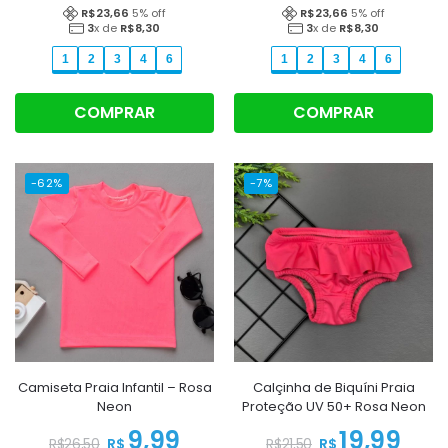
R$
23,66
5
% off
R$
23,66
5
% off
3
x de
R$
8,30
3
x de
R$
8,30
1
2
3
4
6
1
2
3
4
6
COMPRAR
COMPRAR
-62%
-7%
Camiseta Praia Infantil – Rosa
Calçinha de Biquíni Praia
Neon
Proteção UV 50+ Rosa Neon
9,99
19,99
R$
R$
R$
26,50
R$
21,50