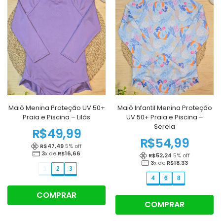
Maiô Menina Proteção UV 50+
Maiô Infantil Menina Proteção
Praia e Piscina – Lilás
UV 50+ Praia e Piscina –
Sereia
R$
49,99
R$
54,99
R$
47,49
5
% off
3
x de
R$
16,66
R$
52,24
5
% off
3
x de
R$
18,33
1
2
3
4
6
8
COMPRAR
COMPRAR