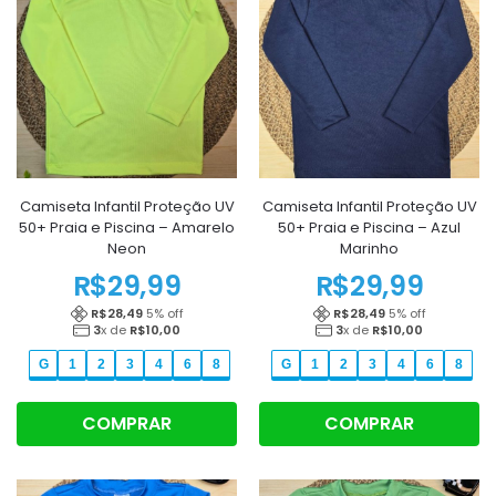
Camiseta Infantil Proteção UV
Camiseta Infantil Proteção UV
50+ Praia e Piscina – Amarelo
50+ Praia e Piscina – Azul
Neon
Marinho
R$
29,99
R$
29,99
R$
28,49
5
% off
R$
28,49
5
% off
3
x de
R$
10,00
3
x de
R$
10,00
G
1
2
3
4
6
8
G
1
2
3
4
6
8
COMPRAR
COMPRAR