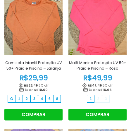
Camiseta Infantil Proteção UV
Maiô Menina Proteção UV 50+
50+ Praia e Piscina – Laranja
Praia e Piscina – Rosa
R$
29,99
R$
49,99
R$
28,49
5
% off
R$
47,49
5
% off
3
x de
R$
10,00
3
x de
R$
16,66
G
1
2
3
4
6
8
1
2
3
COMPRAR
COMPRAR