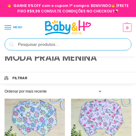
GANHE 5%OFF com o cupom 1ª compra:
BEMVINDO
|FRETE
FIXO R$9,99 CONSULTE CONDIÇÕES NO CHECKOUT
0
MENU
Pesquisar
Início
MENINA
MODA PRAIA MENINA
/
/
MODA PRAIA MENINA
FILTRAR