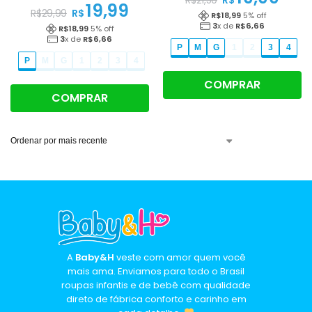
R$
R$
21,50
19,99
R$
R$
29,99
R$
18,99
5
% off
3
x de
R$
6,66
R$
18,99
5
% off
3
x de
R$
6,66
P
M
G
1
2
3
4
P
M
G
1
2
3
4
COMPRAR
COMPRAR
A
Baby&H
veste com amor quem você
mais ama. Enviamos para todo o Brasil
roupas infantis e de bebê com qualidade
direto de fábrica conforto e carinho em