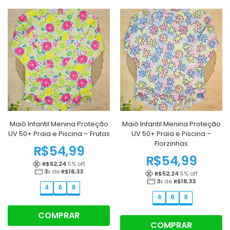
Maiô Infantil Menina Proteção
Maiô Infantil Menina Proteção
UV 50+ Praia e Piscina – Frutas
UV 50+ Praia e Piscina –
Florzinhas
R$
54,99
R$
54,99
R$
52,24
5
% off
3
x de
R$
18,33
R$
52,24
5
% off
3
x de
R$
18,33
4
6
8
4
6
8
COMPRAR
COMPRAR