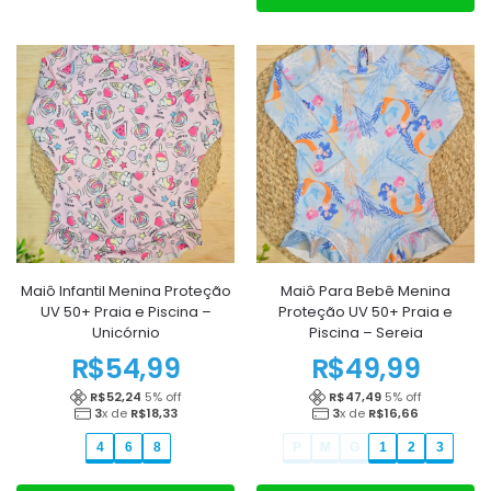
Maiô Infantil Menina Proteção
Maiô Para Bebê Menina
UV 50+ Praia e Piscina –
Proteção UV 50+ Praia e
Unicórnio
Piscina – Sereia
R$
54,99
R$
49,99
R$
52,24
5
% off
R$
47,49
5
% off
3
x de
R$
18,33
3
x de
R$
16,66
4
6
8
P
M
G
1
2
3