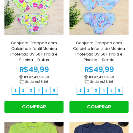
Conjunto Cropped com
Conjunto Cropped com
Calcinha Infantil Menina
Calcinha Infantil de Menina
Proteção UV 50+ Praia e
Proteção UV 50+ Praia e
Piscina – Frutas
Piscina – Sereia
R$
49,99
R$
49,99
R$
47,49
5
% off
R$
47,49
5
% off
3
x de
R$
16,66
3
x de
R$
16,66
1
2
3
4
6
8
1
2
3
4
6
8
COMPRAR
COMPRAR