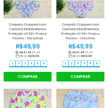
Conjunto Cropped com
Conjunto Cropped com
Calcinha Infantil Menina
Calcinha Infantil Menina
Proteção UV 50+ Praia e
Proteção UV 50+ Praia e
Piscina – Florzinhas
Piscina – Unicórnio
R$
49,99
R$
49,99
R$
47,49
5
% off
R$
47,49
5
% off
3
x de
R$
16,66
3
x de
R$
16,66
1
2
3
4
6
8
1
2
3
4
6
8
COMPRAR
COMPRAR