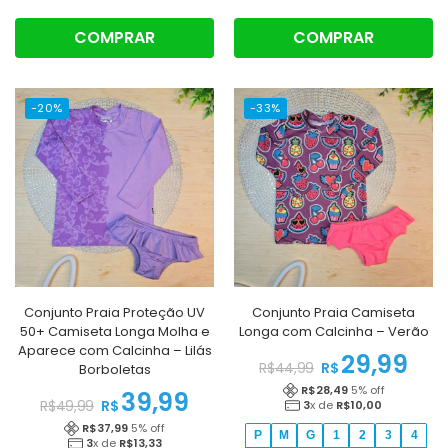
COMPRAR
COMPRAR
-20%
-33%
Conjunto Praia Proteção UV
Conjunto Praia Camiseta
50+ Camiseta Longa Molha e
Longa com Calcinha – Verão
Aparece com Calcinha – Lilás
29,99
R$
R$
44,99
Borboletas
R$
28,49
5
% off
39,99
R$
3
x de
R$
10,00
R$
49,99
R$
37,99
5
% off
P
M
G
1
2
3
4
3
x de
R$
13,33