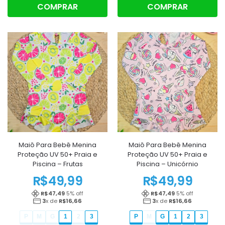
COMPRAR
COMPRAR
Maiô Para Bebê Menina
Maiô Para Bebê Menina
Proteção UV 50+ Praia e
Proteção UV 50+ Praia e
Piscina – Frutas
Piscina – Unicórnio
R$
49,99
R$
49,99
R$
47,49
5
% off
R$
47,49
5
% off
3
x de
R$
16,66
3
x de
R$
16,66
P
M
G
1
2
3
P
M
G
1
2
3