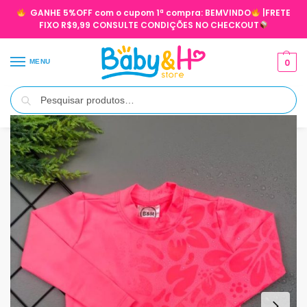
GANHE 5%OFF com o cupom 1ª compra:
BEMVINDO
|FRETE
FIXO R$9,99 CONSULTE CONDIÇÕES NO CHECKOUT
0
MENU
Pesquisar
Início
VERÃO
MENINA 0 À 3 ANOS VERÃO
Camiseta Praia Proteção UV 50+ Molha e Aparece Rosa Neon/Floral
/
/
/