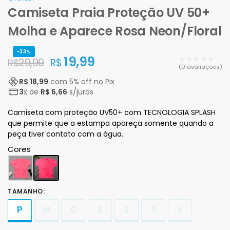
Camiseta Praia Proteção UV 50+
Molha e Aparece Rosa Neon/Floral
-33%
19,99
★★★★★
29,99
R$
R$
(0 avaliações)
R$ 18,99
com
5
% off no Pix
3
x de
R$ 6,66
s/juros
Camiseta com proteção UV50+ com TECNOLOGIA SPLASH
que permite que a estampa apareça somente quando a
peça tiver contato com a água.
Cores
TAMANHO
:
P
M
G
1
2
3
4