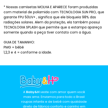
* Nossas camisetas MOLHA E APARECE foram produzidas
com material de poliamida com TECNOLOGIA SUN PRO, que
garante FPU 50UV+ , significa que ele bloqueia 98% das
radiações solares. Alem da proteção, ela também possui
TECNOLOGIA SPLASH que permite que a estampa apareça
somente quando a peça tiver contato com a água.
GUIA DE TAMANHO:
PMG = bêbê
1,2,3 e 4 = conforme a idade.
A
Baby&H
veste com amor quem você
mais ama. Enviamos para todo o Brasil
roupas infantis e de bebê com qualidade
direto de fábrica conforto e carinho em