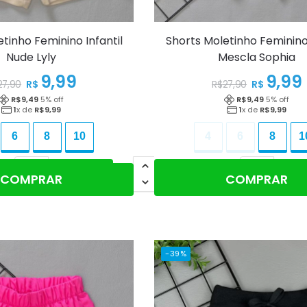
tinho Feminino Infantil
Shorts Moletinho Feminino 
Nude Lyly
Mescla Sophia
9,99
9,99
R$
R$
27,90
R$
27,90
R$
9,49
5
% off
R$
9,49
5
% off
1
x de
R$
9,99
1
x de
R$
9,99
6
8
10
4
6
8
1
nar ao carrinho
Adicionar ao carrinho
COMPRAR
COMPRAR
-39%