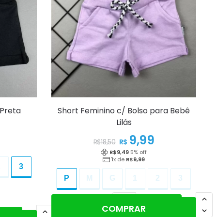
 Preta
Short Feminino c/ Bolso para Bebê
Lilás
9,99
R$
R$
18,50
R$
9,49
5
% off
1
x de
R$
9,99
2
3
P
M
G
1
2
3
Adicionar ao carrinho
COMPRAR