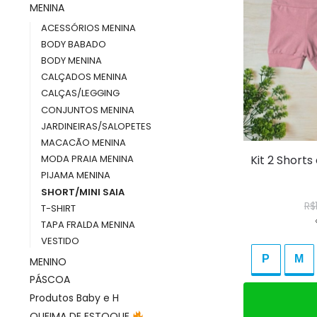
MENINA
ACESSÓRIOS MENINA
BODY BABADO
BODY MENINA
CALÇADOS MENINA
CALÇAS/LEGGING
CONJUNTOS MENINA
JARDINEIRAS/SALOPETES
MACACÃO MENINA
Kit 2 Short
MODA PRAIA MENINA
PIJAMA MENINA
SHORT/MINI SAIA
R$
T-SHIRT
TAPA FRALDA MENINA
VESTIDO
P
M
MENINO
PÁSCOA
Produtos Baby e H
Adicio
QUEIMA DE ESTOQUE