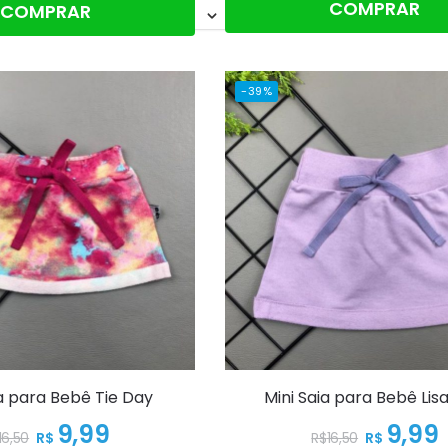
Adicionar ao carrinho
nar ao carrinho
COMPRAR
COMPRAR
-39%
ia para Bebê Tie Day
Mini Saia para Bebê Lisa
9,99
9,99
R$
R$
16,50
R$
16,50