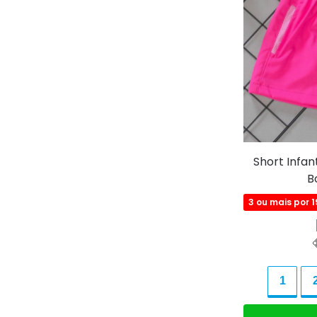
Short Infan
B
3 ou mais por 
1