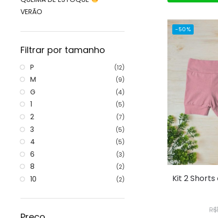
VERÃO
-50%
Filtrar por tamanho
P
(12)
M
(9)
G
(4)
1
(5)
2
(7)
3
(5)
4
(5)
6
(3)
8
(2)
Kit 2 Short
10
(2)
R$
Preço