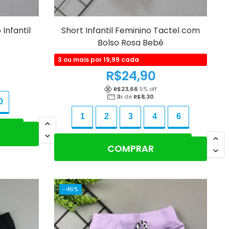
Infantil
Short Infantil Feminino Tactel com
Bolso Rosa Bebê
3 ou mais por 19,99 cada
R$
24,90
R$
23,66
5
% off
3
x de
R$
8,30
0
1
2
3
4
6
Adicionar ao carrinho
COMPRAR
-46%