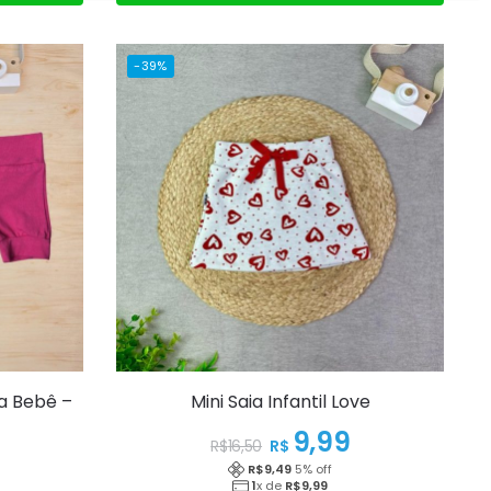
-39%
ra Bebê –
Mini Saia Infantil Love
9,99
R$
R$
16,50
R$
9,49
5
% off
1
x de
R$
9,99