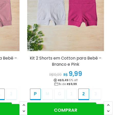
ra Bebê –
Kit 2 Shorts em Cotton para Bebê –
Branco e Pink
9,99
R$
R$
19,99
R$
9,49
5
% off
1
x de
R$
9,99
2
3
P
M
G
1
2
3
Adicionar ao carrinho
COMPRAR