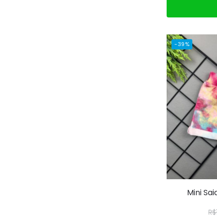
Adicio
-39%
Mini Sa
R$