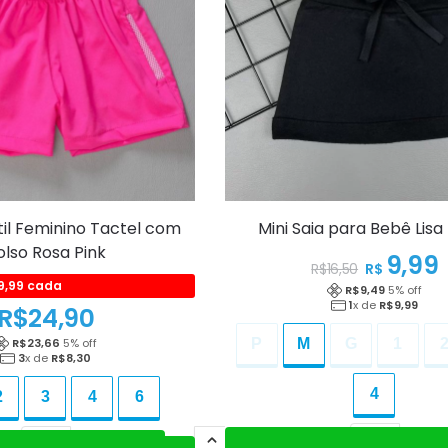
til Feminino Tactel com
Mini Saia para Bebê Lisa
olso Rosa Pink
9,99
R$
R$
16,50
19,99 cada
R$
9,49
5
% off
1
x de
R$
9,99
R$
24,90
R$
23,66
5
% off
P
M
G
1
3
x de
R$
8,30
4
2
3
4
6