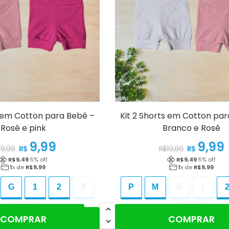
s em Cotton para Bebê –
Kit 2 Shorts em Cotton pa
Rosê e pink
Branco e Rosê
9,99
9,99
R$
R$
19,99
R$
19,99
R$
9,49
5
% off
R$
9,49
5
% off
1
x de
R$
9,99
1
x de
R$
9,99
G
1
2
3
P
M
G
1
nar ao carrinho
Adicionar ao carrinho
COMPRAR
COMPRAR