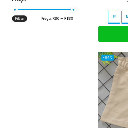
P
Preço:
R$0
—
R$30
Filtrar
Adicio
-64%