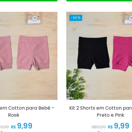
-50%
s em Cotton para Bebê –
Kit 2 Shorts em Cotton pa
Rosê
Preto e Pink
9,99
9,99
R$
R$
19,99
R$
19,99