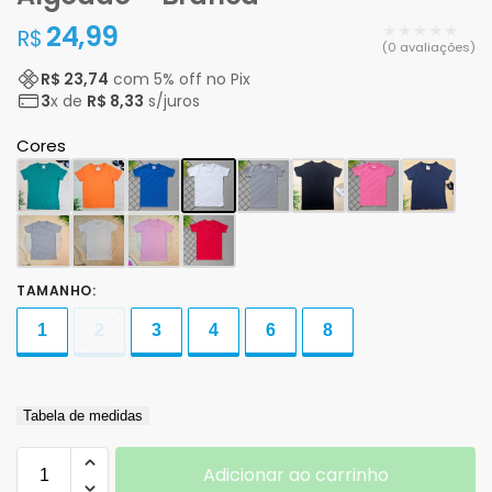
24,99
★★★★★
R$
(0 avaliações)
R$ 23,74
com
5
% off no Pix
3
x de
R$ 8,33
s/juros
Cores
TAMANHO
:
1
2
3
4
6
8
Tabela de medidas
Adicionar ao carrinho