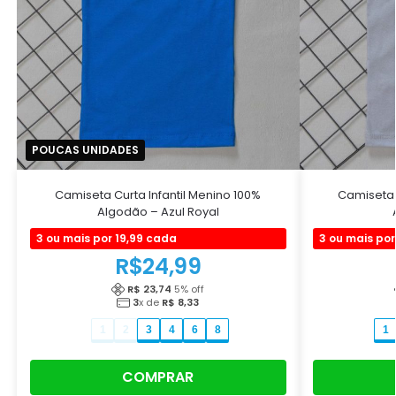
POUCAS UNIDADES
Camiseta Curta Infantil Menino 100%
Camiseta 
Algodão – Azul Royal
3 ou mais por 19,99 cada
3 ou mais por
R$
24,99
R$ 23,74
5
% off
3
x de
R$ 8,33
1
2
3
4
6
8
1
COMPRAR