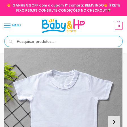
GANHE 5%OFF com o cupom 1ª compra:
BEMVINDO
|FRETE
FIXO R$9,99 CONSULTE CONDIÇÕES NO CHECKOUT
0
MENU
Pesquisar
Início
KITS PROMOCIONAIS
3 CAMISETAS/REGATAS POR 59,99
Ca
/
/