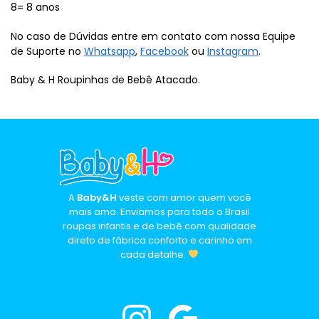
8= 8 anos
No caso de Dúvidas entre em contato com nossa Equipe
de Suporte no
Whatsapp
,
Facebook
ou
Instagram
.
Baby & H Roupinhas de Bebê Atacado.
A
Baby&H
veste com amor quem você
mais ama. Enviamos para todo o Brasil
roupas infantis e de bebê com qualidade
direto de fábrica conforto e carinho em
cada detalhe.