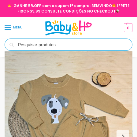
GANHE 5%OFF com o cupom 1ª compra:
BEMVINDO
|FRETE
FIXO R$9,99 CONSULTE CONDIÇÕES NO CHECKOUT
0
MENU
Pesquisar
Início
INVERNO
MENINO 1 À 8 ANOS INVERNO
Conjunto Moletom Felpado Infantil Menino Caramelo – Dog
/
/
/