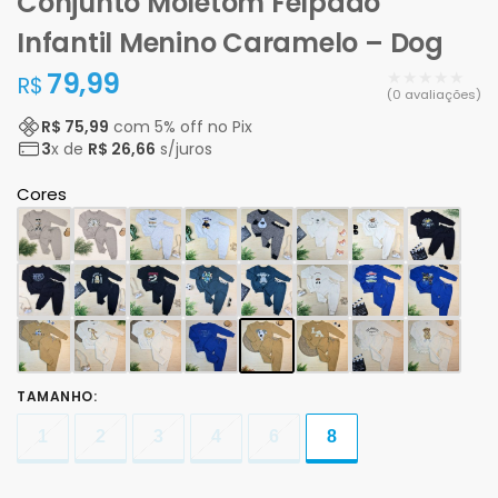
Conjunto Moletom Felpado
Infantil Menino Caramelo – Dog
79,99
★★★★★
R$
(0 avaliações)
R$ 75,99
com
5
% off no Pix
3
x de
R$ 26,66
s/juros
Cores
TAMANHO
:
1
2
3
4
6
8